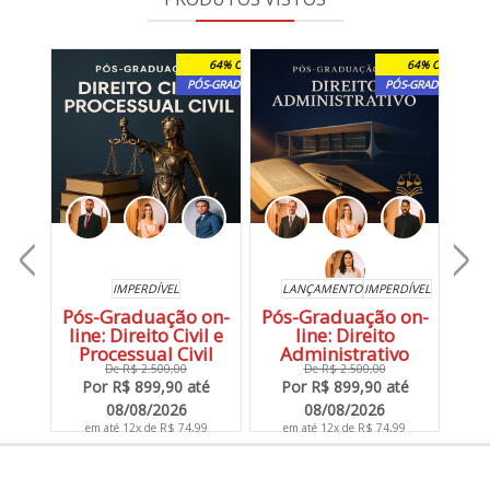
64% OFF
64% OFF
EXTENSÃO
PÓS-GRADUAÇÃO
PÓS-GRADUAÇÃO
IMPERDÍVEL
LANÇAMENTO
IMPERDÍVEL
L
rias
Pós-Graduação on-
Pós-Graduação on-
Pós
line: Direito Civil e
line: Direito
Processual Civil
Administrativo
C
De R$ 2.500,00
De R$ 2.500,00
Por R$ 899,90 até
Por R$ 899,90 até
P
50
08/08/2026
08/08/2026
em até 12x de R$ 74,99
em até 12x de R$ 74,99
e