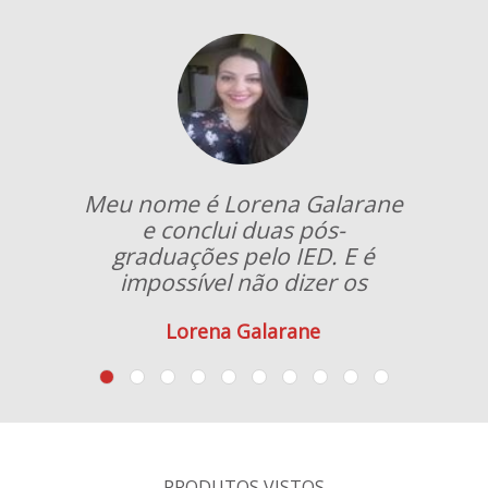
Meu nome é Lorena Galarane
à
e conclui duas pós-
e
graduações pelo IED. E é
e
impossível não dizer os
beneficios e excelência do
Lorena Galarane
R
curso...
PRODUTOS VISTOS